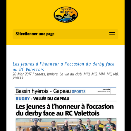
Sélectionner une page
Les jeunes à l’honneur à l’occasion du derby face
au RC Valettois
20 Mar 2017
|
cadets
,
juniors
,
La vie du club
,
M10
,
M12
,
M14
,
M6
,
M8
,
presse