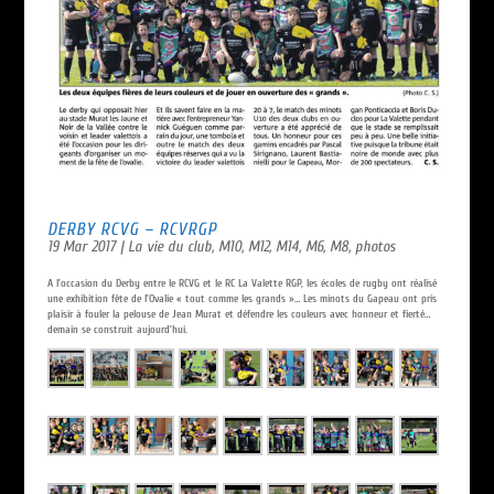
DERBY RCVG – RCVRGP
19 Mar 2017
|
La vie du club
,
M10
,
M12
,
M14
,
M6
,
M8
,
photos
A l’occasion du Derby entre le RCVG et le RC La Valette RGP, les écoles de rugby ont réalisé
une exhibition fête de l’Ovalie « tout comme les grands »… Les minots du Gapeau ont pris
plaisir à fouler la pelouse de Jean Murat et défendre les couleurs avec honneur et fierté…
demain se construit aujourd’hui.