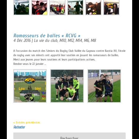
Ramasseurs de balles « RCVG »
4 Déc 2016
|
La vie du club
,
M10
,
M12
,
M14
,
M6
,
M8
A l’occasion du match des Séniors du Rugby Club Vallée du Gapeau contre Bastia XV, l’école
de rugby avec ses minots ont apporté leur soutien en jouant les ramasseurs de balles.
Merci aux jeunes pour leurs soutiens et leurs participations actives.
Rendez-vous le 22 janvier …
« Entrées précédentes
Rechercher