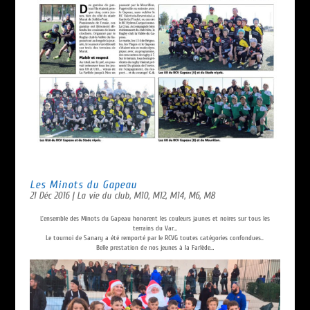
Les Minots du Gapeau
21 Déc 2016
|
La vie du club
,
M10
,
M12
,
M14
,
M6
,
M8
L’ensemble des Minots du Gapeau honorent les couleurs jaunes et noires sur tous les
terrains du Var…
Le tournoi de Sanary a été remporté par le RCVG toutes catégories confondues..
Belle prestation de nos jeunes à la Farlède…