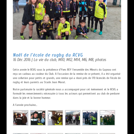
Noël de l’école de rugby du RCVG
16 Déc 2016
|
La vie du club
,
M10
,
M12
,
M14
,
M6
,
M8
,
photos
Cette année le RCVG sous la présidence d’Yves REY l’ensemble des Minots du Gapeau ont
reçu un cadeau au couleur du Club. A l’occasion de la remise de ce présent, il a été organisé
une collation pour petits et grands, une remise qui a réuni près de 170 licenciés de l’école de
rugby et leurs parents au Stade Jean Murat.
Notre partenaire la société générale nous a accompagné pour cet événement et le RCVG a
formulé les remerciements nécessaire à tous les acteurs qui permettent au club de perdurer
dans la joie et la bonne humeur.
A l’année prochaine…