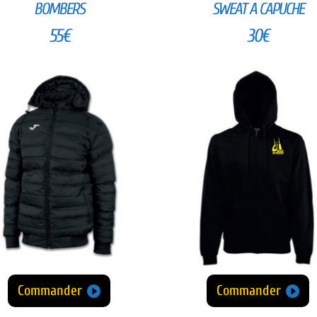
BOMBERS
SWEAT A CAPUCHE
55€
30€
Commander
Commander