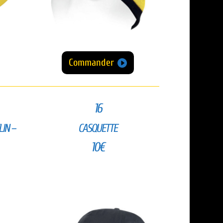
Commander
16
IN –
CASQUETTE
10€