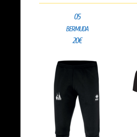
05
BERMUDA
20€