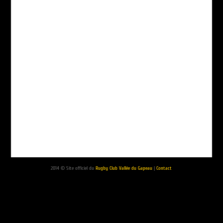
2014 © Site officiel du
Rugby Club Vallée du Gapeau
|
Contact