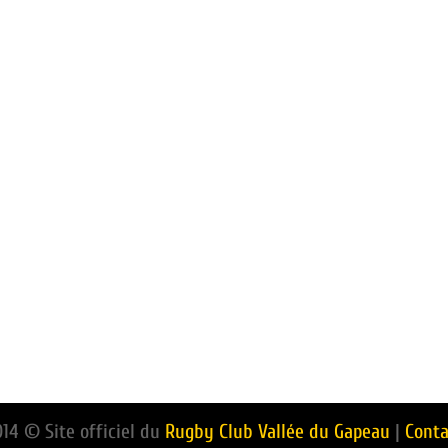
014 © Site officiel du
Rugby Club Vallée du Gapeau
|
Conta