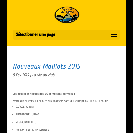
Sélectionner une page
Nouveaux Maillots 2015
9 Fév 2015
|
La vie du club
Les nouvelles tenues des U6 et U8 sont arrivées !!!
Merci aux parents, au club et aux sponsors sans qui le projet n’aurait pu aboutir :
GARAGE IATTONI
ENTREPRISE JUNINO
RESTAURANT LE D3
BOULANGERIE ALAIN MAURENT