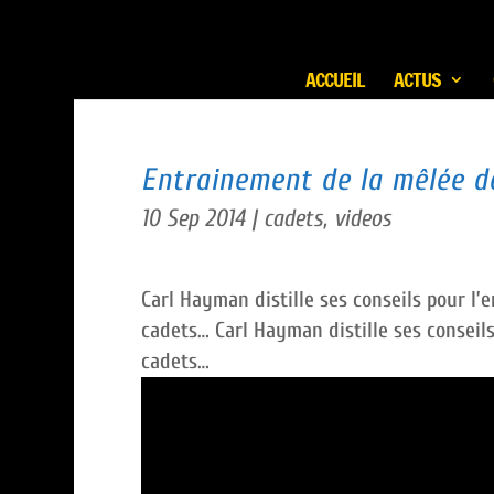
ACCUEIL
ACTUS
Entrainement de la mêlée d
10 Sep 2014
|
cadets
,
videos
Carl Hayman distille ses conseils pour l
cadets… Carl Hayman distille ses conseil
cadets…