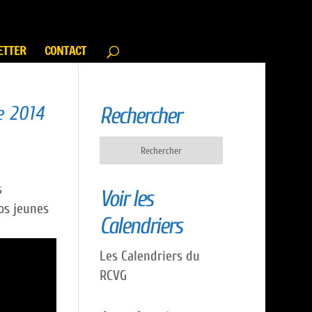
ETTER
CONTACT
e 2014
Rechercher
s
Voir les
os jeunes
Calendriers
Les Calendriers du
RCVG