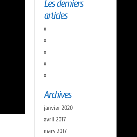
Les derniers
articles
x
x
x
x
x
Archives
janvier 2020
avril 2017
mars 2017